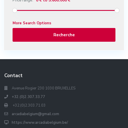
0 € to 5.600.000 €
Price range:
More Search Options
Recherche
Contact
Avenue Rogier 230 1030 BRUXELLES
+32.(0)2.307.33.77
+32.(0)2.303.71.03
arcadiabelgium@gmail.com
https://www.arcadiabelgium.be/