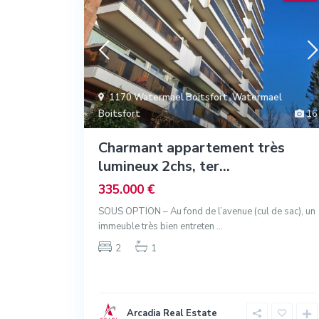
1170 Watermael Boitsfort
,
Watermael
Boitsfort
16
Charmant appartement très
lumineux 2chs, ter...
335.000 €
SOUS OPTION – Au fond de l’avenue (cul de sac), un
immeuble très bien entreten
...
2
1
Arcadia Real Estate