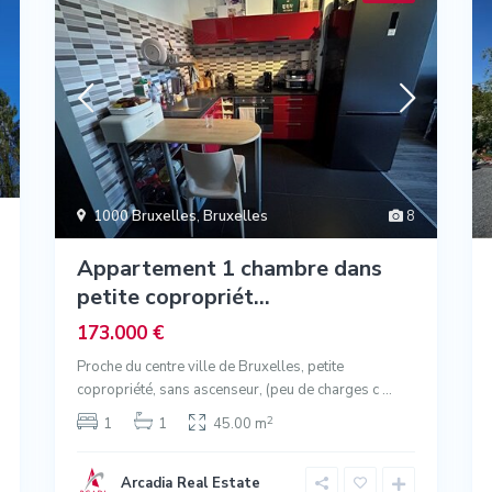
1000 Bruxelles
,
Bruxelles
8
Appartement 1 chambre dans
petite copropriét...
173.000 €
Proche du centre ville de Bruxelles, petite
copropriété, sans ascenseur, (peu de charges c
...
2
1
1
45.00 m
Arcadia Real Estate