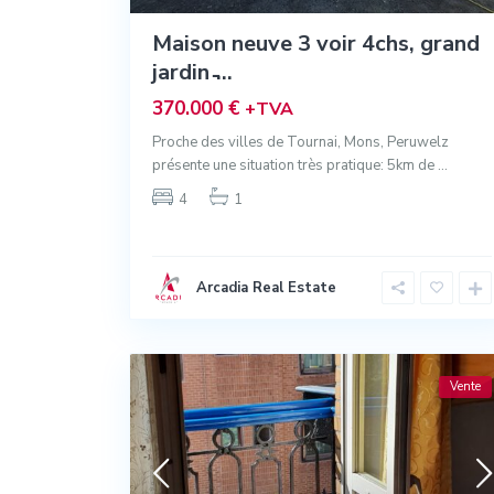
Maison neuve 3 voir 4chs, grand
jardin ̵...
370.000 €
+TVA
Proche des villes de Tournai, Mons, Peruwelz
présente une situation très pratique: 5km de
...
4
1
Arcadia Real Estate
Vente