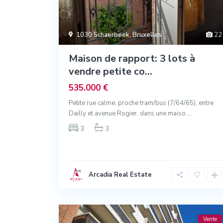
1030 Schaerbeek
,
Bruxelles
22
Maison de rapport: 3 lots à
vendre petite co...
535.000 €
Petite rue calme, proche tram/bus (7/64/65), entre
Dailly et avenue Rogier, dans une maiso
...
3
3
Arcadia Real Estate
Vente