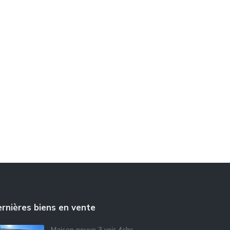
rnières biens en vente
Maison neuve 3 voir 4chs,