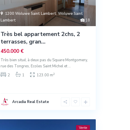
1200 Woluwe Saint Lambert
,
Woluwe Saint
Lambert
18
Très bel appartement 2chs, 2
terrasses, gran...
450.000 €
Très bien situé, à deux pas du Square Montgomery,
rue des Tongres, Ecoles Saint Michel et
...
2
2
1
123.00 m
Arcadia Real Estate
Vente