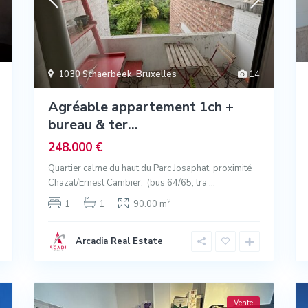
1030 Schaerbeek
,
Bruxelles
14
Agréable appartement 1ch +
bureau & ter...
248.000 €
Quartier calme du haut du Parc Josaphat, proximité
Chazal/Ernest Cambier, (bus 64/65, tra
...
2
1
1
90.00 m
Arcadia Real Estate
Vente