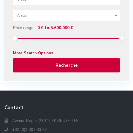
Areas
0 € to 5.600.000 €
Price range:
More Search Options
Recherche
Contact
Avenue Rogier 230 1030 BRUXELLES
+32.(0)2.307.33.77