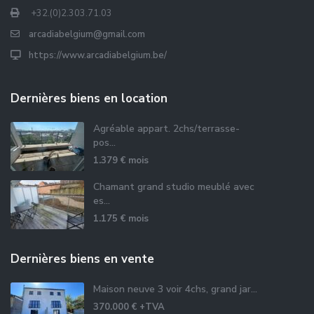
+32.(0)2.303.71.03
arcadiabelgium@gmail.com
https://www.arcadiabelgium.be/
Dernières biens en location
Agréable appart. 2chs/terrasse-
pos...
1.379 €
mois
Chamant grand studio meublé avec
es...
1.175 €
mois
Dernières biens en vente
Maison neuve 3 voir 4chs, grand jar...
370.000 €
+TVA