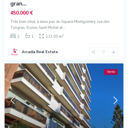
gran...
450.000 €
Très bien situé, à deux pas du Square Montgomery, rue des
Tongres, Ecoles Saint Michel et
...
2
2
1
123.00 m
Arcadia Real Estate
Vente