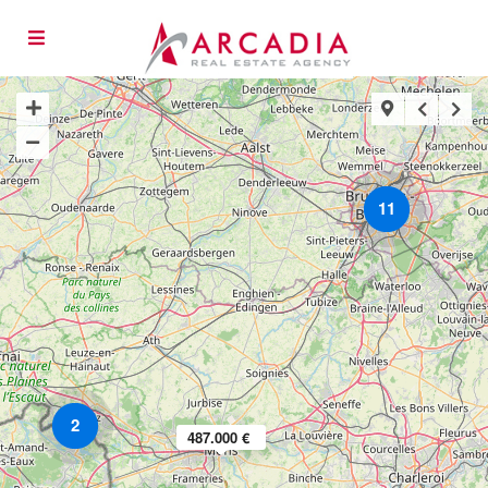
11
2
487.000 €