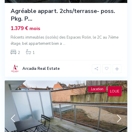
Agréable appart. 2chs/terrasse- poss.
Pkg. P...
1.379 €
mois
Récents immeubles (isolés) des Espaces Rolin, le 2C au 7ième
étage, bel appartement bien a
...
2
1
Arcadia Real Estate
Location
LOUE