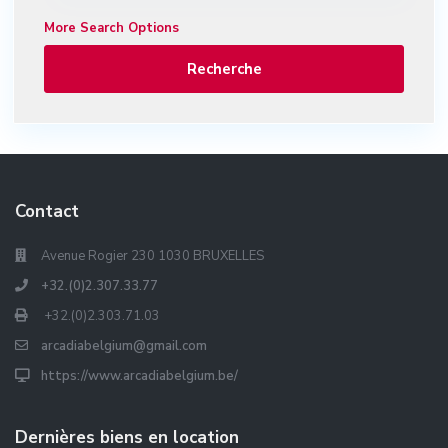
More Search Options
Recherche
Contact
Avenue Rogier 230 1030 BRUXELLES
+32.(0)2.307.33.77
+32.(0)2.303.71.03
arcadiabelgium@gmail.com
https://www.arcadiabelgium.be/
Dernières biens en location