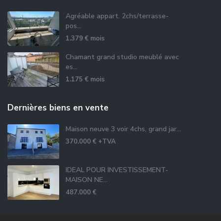
Agréable appart. 2chs/terrasse-
pos...
1.379 €
mois
Chamant grand studio meublé avec
es...
1.175 €
mois
Dernières biens en vente
Maison neuve 3 voir 4chs, grand jar...
370.000 €
+TVA
IDEAL POUR INVESTISSEMENT-
MAISON NE...
487.000 €