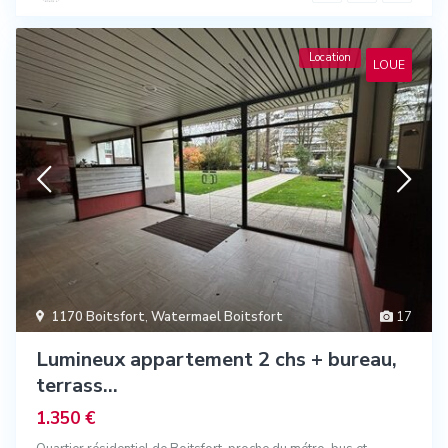
Location
LOUE
1170 Boitsfort
,
Watermael Boitsfort
17
Lumineux appartement 2 chs + bureau,
terrass...
1.350 €