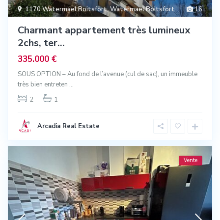
1170 Watermael Boitsfort
,
Watermael Boitsfort
16
Charmant appartement très lumineux
2chs, ter...
335.000 €
SOUS OPTION – Au fond de l’avenue (cul de sac), un immeuble
très bien entreten
...
2
1
Arcadia Real Estate
Vente