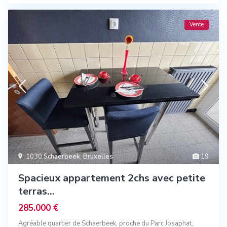
Vente
1030 Schaerbeek
,
Bruxelles
19
Spacieux appartement 2chs avec petite
terras...
285.000 €
Agréable quartier de Schaerbeek, proche du Parc Josaphat,