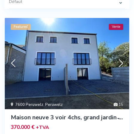
Défaut
Featured
Vente
7600 Peruwelz
,
Peruwelz
15
Maison neuve 3 voir 4chs, grand jardin ̵...
370.000 €
+TVA