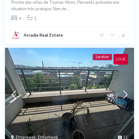
Proche des villes de Tournai, Mons, Peruwelz présente une
situation très pratique: 5km de
...
4
1
Arcadia Real Estate
Location
LOUE
Etterbeek
,
Etterbeek
11