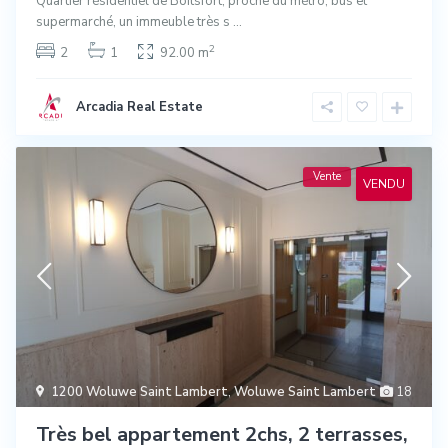
Quartier résidentiel de Boitsfort, proche du métro, bus et
supermarché, un immeuble très s
...
2
2
1
92.00 m
Arcadia Real Estate
Vente
VENDU
1200 Woluwe Saint Lambert
,
Woluwe Saint Lambert
18
Très bel appartement 2chs, 2 terrasses,