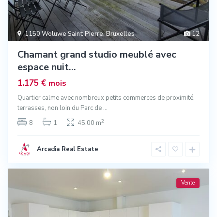
1150 Woluwe Saint Pierre
,
Bruxelles
12
Chamant grand studio meublé avec
espace nuit...
1.175 €
mois
Quartier calme avec nombreux petits commerces de proximité,
terrasses, non loin du Parc de
...
2
8
1
45.00 m
Arcadia Real Estate
Vente