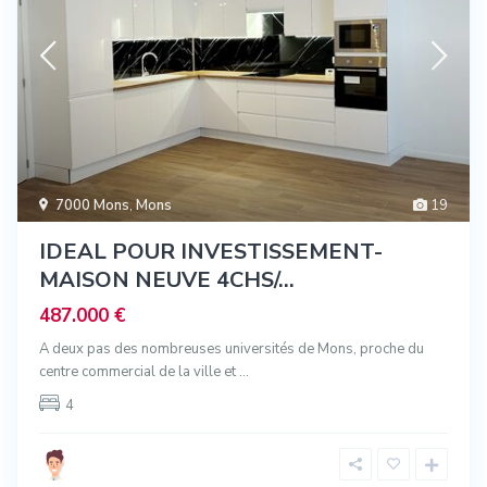
7000 Mons
,
Mons
19
IDEAL POUR INVESTISSEMENT-
MAISON NEUVE 4CHS/...
487.000 €
A deux pas des nombreuses universités de Mons, proche du
centre commercial de la ville et
...
4