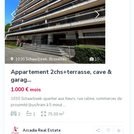
1030 Schaerbeek
,
Bruxelles
10
Appartement 2chs+terrasse, cave &
garag...
1.000 €
mois
1030 Schaerbeek-quartier aux fleurs, rue calme, commerces de
proximité (bus/tram à 5 minut
...
2
2
1
75.00 m
Arcadia Real Estate