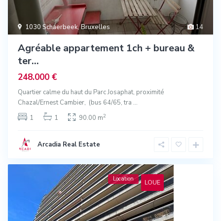
1030 Schaerbeek
,
Bruxelles
14
Agréable appartement 1ch + bureau &
ter...
248.000 €
Quartier calme du haut du Parc Josaphat, proximité
Chazal/Ernest Cambier, (bus 64/65, tra
...
2
1
1
90.00 m
Arcadia Real Estate
Location
LOUE