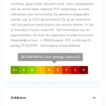
nachthal, apart toilet, doucheruimte, twee slaapkamers
aan de achterzijde, dubbele PVC-beglazing, recente
individuele gas verwarming. De gemeenschappelijke
ruimtes zijn in 2024 gerenoveerd. De grote entreehal
van het gebouw biedt plaats aan enkele fietsen. Er zijn
al meerdere kavels verkocht! Het merendeel van de
eigendommen zal door de eigenaars worden bewoond.
Maandelijkse huur: +/-800€/maand. EPC certificaat D-
geldig 07.05.2034. Verkoopprijs bespreekbaar.
192 kWh/m²a | Your energy class is D
A+
A
B
C
D
E
F
G
H
Address