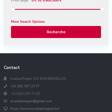
0 € to 5.600.000 €
Price range:
More Search Options
Recherche
Contact
Avenue Rogier 230 1030 BRUXELLES
+32.(0)2.307.33.77
+32.(0)2.303.71.03
arcadiabelgium@gmail.com
https://www.arcadiabelgium.be/