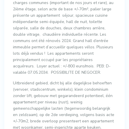
charges communes (important de nos jours et rare), au
2ième étage, selon acte de base +/-70m², palier large
présente un appartement séjour, spacieuse cuisine
indépendante semi-équipée, hall de nuit, toilette
séparée, salle de douches, deux chambres arrière,
double vitrage, chaudière individuelle récente. Les
communs ont été rénovés 2024. Grand hall d’entrée
immeuble permet d’accueillir quelques vélos. Plusieurs
lots déjà vendus ! Les appartements seront
principalement occupé par les propriétaires
acquéreurs. Loyer actuel : +/-800 euro/mois. PEB: D-
valable 07.05.2034. POSSIBILITE DE NEGOCER.
Uitbreidend gebied, dicht bij alle dagelijkse behoeften
(vervoer, stadscentrum, winkels), klein condominium
zonder lift, gebouw met gegarandeerd potentieel, één
appartement per niveau (rust), weinig
gemeenschappelijke lasten (tegenwoordig belangrijk
en zeldzaam), op de 2de verdieping, volgens basis acte
+/-70m2, brede overloop presenteert een appartement
met woonkamer, semi-ingerichte aparte keuken,