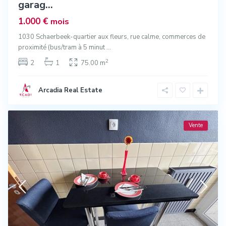
garag...
1.000 €
mois
1030 Schaerbeek-quartier aux fleurs, rue calme, commerces de
proximité (bus/tram à 5 minut
...
2
2
1
75.00 m
Arcadia Real Estate
Vente