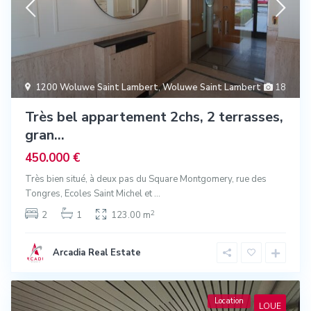
1200 Woluwe Saint Lambert
,
Woluwe Saint Lambert
18
Très bel appartement 2chs, 2 terrasses,
gran...
450.000 €
Très bien situé, à deux pas du Square Montgomery, rue des
Tongres, Ecoles Saint Michel et
...
2
2
1
123.00 m
Arcadia Real Estate
Location
LOUE