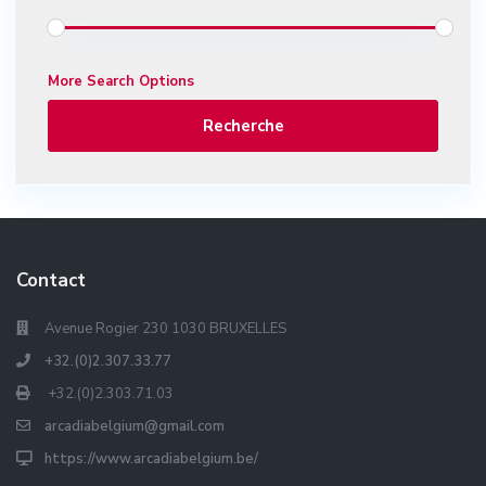
More Search Options
Recherche
Contact
Avenue Rogier 230 1030 BRUXELLES
+32.(0)2.307.33.77
+32.(0)2.303.71.03
arcadiabelgium@gmail.com
https://www.arcadiabelgium.be/