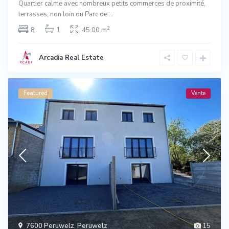
Quartier calme avec nombreux petits commerces de proximité,
terrasses, non loin du Parc de
...
2
8
1
45.00 m
Arcadia Real Estate
Featured
Vente
7600 Peruwelz
,
Peruwelz
15