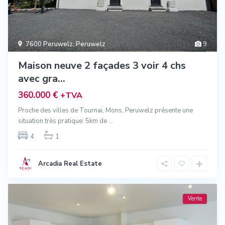
7600 Peruwelz
,
Peruwelz
9
Maison neuve 2 façades 3 voir 4 chs
avec gra...
360.000 €
+TVA
Proche des villes de Tournai, Mons, Peruwelz présente une
situation très pratique: 5km de
...
4
1
Arcadia Real Estate
Vente