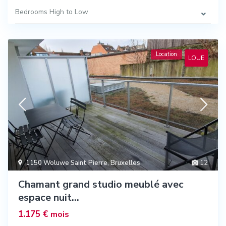
Bedrooms High to Low
Location
LOUE
1150 Woluwe Saint Pierre
,
Bruxelles
12
Chamant grand studio meublé avec
espace nuit...
1.175 €
mois