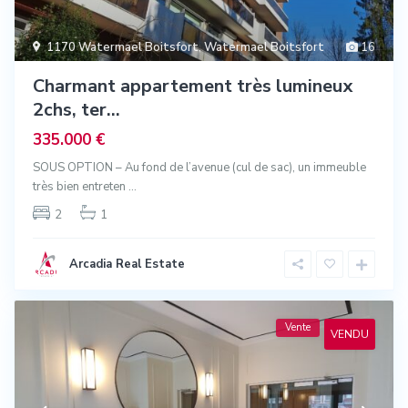
1170 Watermael Boitsfort
,
Watermael Boitsfort
16
Charmant appartement très lumineux
2chs, ter...
335.000 €
SOUS OPTION – Au fond de l’avenue (cul de sac), un immeuble
très bien entreten
...
2
1
Arcadia Real Estate
Vente
VENDU