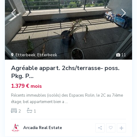
Etterbeek
,
Etterbeek
11
Agréable appart. 2chs/terrasse- poss.
Pkg. P...
1.379 €
mois
Récents immeubles (isolés) des Espaces Rolin, le 2C au 7ième
étage, bel appartement bien a
...
2
1
Arcadia Real Estate