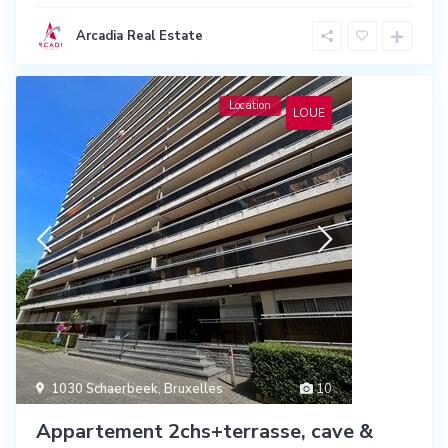
Arcadia Real Estate
Location
LOUE
1030 Schaerbeek
,
Bruxelles
10
Appartement 2chs+terrasse, cave &