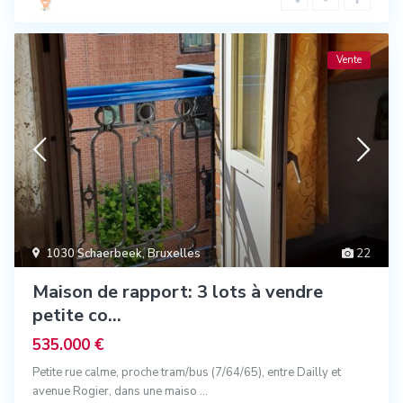
Vente
1030 Schaerbeek
,
Bruxelles
22
Maison de rapport: 3 lots à vendre
petite co...
535.000 €
Petite rue calme, proche tram/bus (7/64/65), entre Dailly et
avenue Rogier, dans une maiso
...