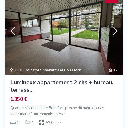
1170 Boitsfort
,
Watermael Boitsfort
17
Lumineux appartement 2 chs + bureau,
terrass...
1.350 €
Quartier résidentiel de Boitsfort, proche du métro, bus et
supermarché, un immeuble très s
...
2
2
1
92.00 m